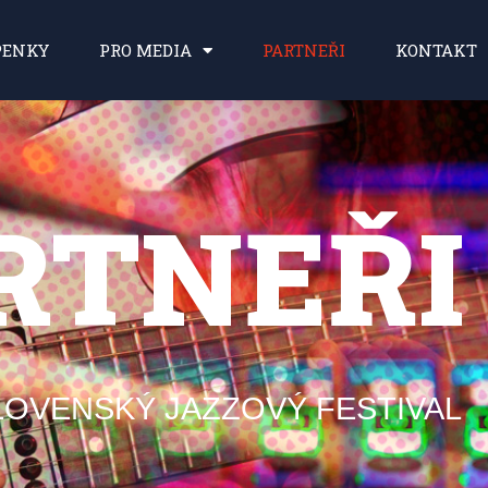
PENKY
PRO MEDIA
PARTNEŘI
KONTAKT
RTNEŘI
LOVENSKÝ JAZZOVÝ FESTIVAL